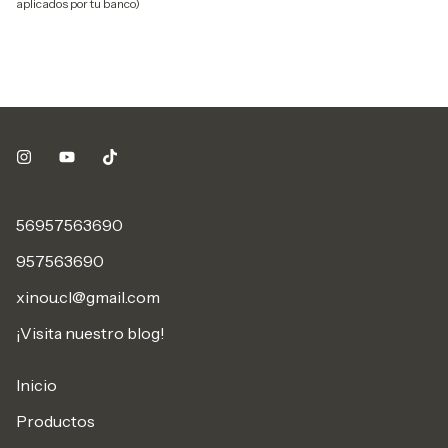
aplicados por tu banco)
56957563690
957563690
xinou.cl@gmail.com
¡Visita nuestro blog!
Inicio
Productos