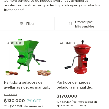
Compra partidores de nueces, avellanas y almendras
resistentes. Fácil de usar, ¡perfecto para limpiar y disfrutar tus
frutos secos!
Ordenar por:
Filtrar
Más vendidos
AGOTADO
AGOTADO
Partidora peladora de
Partidor de nueces
avellanas nueces manual
peladora manual de
economica domestica
nueces, avellanas,
$140.000
$170.000
almendras TURQUÍA
$130.000
7
% OFF
12
x
$14.167 (los intereses serán
aplicados por tu banco)
12
x
$10.833 (los intereses serán