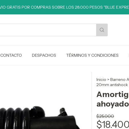
IO GRATIS POR COMPRAS SOBRE LOS 28.000 PESOS "BLUE EXPRE
CONTACTO
DESPACHOS
TÉRMINOS Y CONDICIONES
Inicio
>
Barreno 
20mm antishock
Amortig
ahoyado
$25.000
$18.40