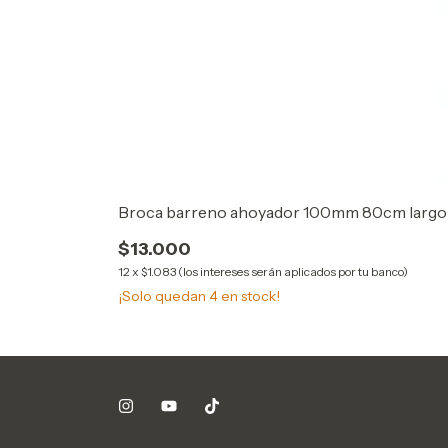
Broca barreno ahoyador 100mm 80cm largo
$13.000
12
x
$1.083 (los intereses serán aplicados por tu banco)
¡Solo quedan
4
en stock!