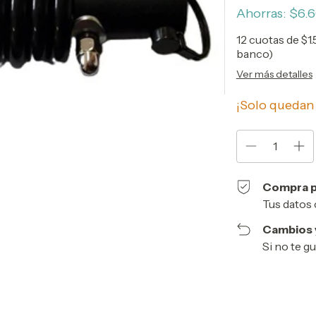
Ahorras:
$6.
12
cuotas de
$1
banco)
Ver más detalles
¡Solo queda
Compra p
Tus datos 
Cambios 
Si no te g