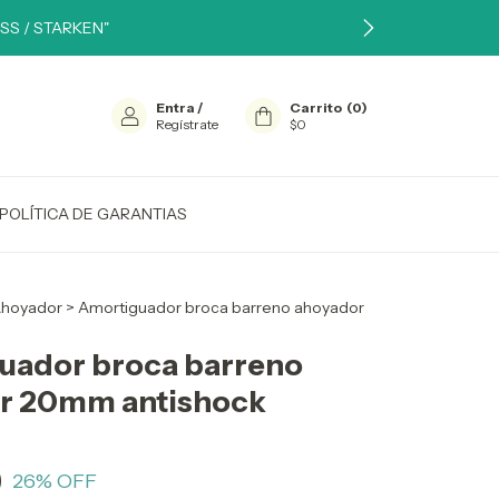
SS / STARKEN"
Entra
/
Carrito
(
0
)
Regístrate
$0
POLÍTICA DE GARANTIAS
Ahoyador
>
Amortiguador broca barreno ahoyador
uador broca barreno
r 20mm antishock
0
26
% OFF