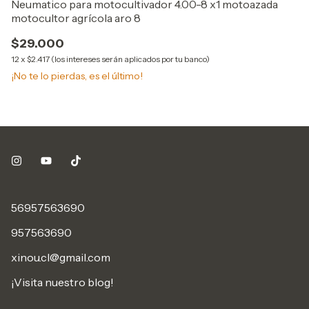
Neumatico para motocultivador 4.00-8 x1 motoazada
A
motocultor agrícola aro 8
$
$29.000
12
12
x
$2.417 (los intereses serán aplicados por tu banco)
¡No te lo pierdas, es el último!
56957563690
957563690
xinou.cl@gmail.com
¡Visita nuestro blog!