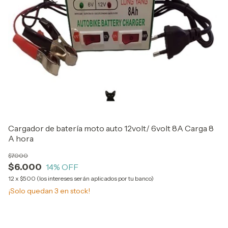
Cargador de batería moto auto 12volt/ 6volt 8A Carga 8
Ca
A hora
pa
$7.000
$9
$6.000
$
14
% OFF
12
x
$500 (los intereses serán aplicados por tu banco)
12
¡Solo quedan
3
en stock!
¡N