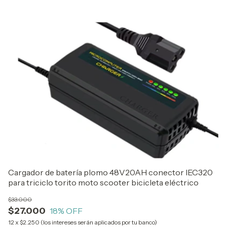
Cargador de batería plomo 48V20AH conector IEC320
Ca
para triciclo torito moto scooter bicicleta eléctrico
A
$33.000
$7
$27.000
$
18
% OFF
12
x
$2.250 (los intereses serán aplicados por tu banco)
12