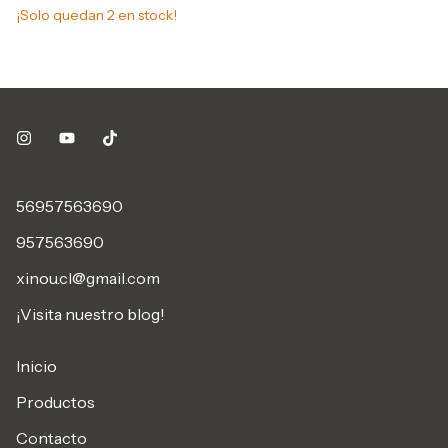
¡Solo quedan
2
en stock!
¡S
56957563690
957563690
xinou.cl@gmail.com
¡Visita nuestro blog!
Inicio
Productos
Contacto